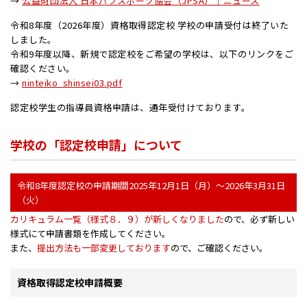
→
公益財団法人 日本パラスポーツ協会（JPSA）｜ニュース
令和8年度（2026年度）資格取得認定校 学校の申請受付は終了いた
しました。
令和9年度以降、新規で認定校をご希望の学校は、以下のリンクをご
確認ください。
→
ninteiko_shinsei03.pdf
認定校学生の指導員資格申請は、通年受付けております。
学校の「認定校申請」について
令和8年度認定校の申請期間2025年12月1日（月）～2026年3月31日
（火）
カリキュラム一覧（様式８．９）が新しくなりました
ので、必ず新しい
様式にて申請書類を作成してください。
また、
提出方法も一部変更しております
ので、ご確認ください。
資格取得認定校申請概要