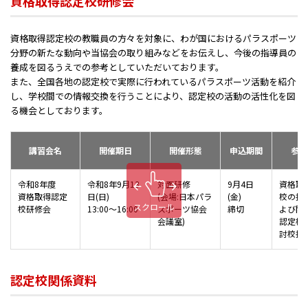
資格取得認定校研修会
資格取得認定校の教職員の方々を対象に、わが国におけるパラスポーツ
分野の新たな動向や当協会の取り組みなどをお伝えし、今後の指導員の
養成を図るうえでの参考としていただいております。
また、全国各地の認定校で実際に行われているパラスポーツ活動を紹介
し、学校間での情報交換を行うことにより、認定校の活動の活性化を図
る機会としております。
講習会名
開催期日
開催形態
申込期間
参加
令和8年度
令和8年9月13
対面研修
9月4日
資格取
資格取得認定
日(日)
(会場:日本パラ
(金)
校の担
スクロール
校研修会
13:00～16:00
スポーツ協会
締切
よび関
会議室)
認定校
討校担
認定校関係資料