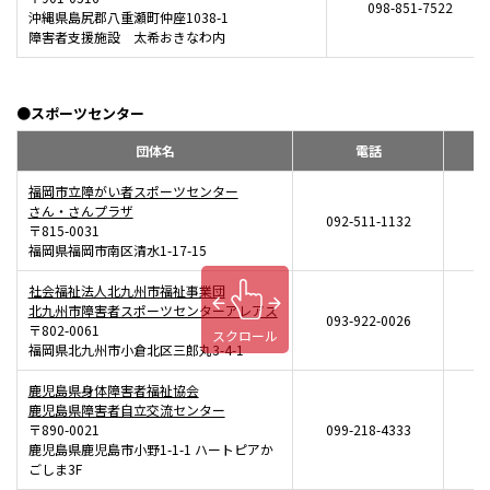
098-851-7522
沖縄県島尻郡八重瀬町仲座1038-1
障害者支援施設 太希おきなわ内
●スポーツセンター
団体名
電話
福岡市立障がい者スポーツセンター
さん・さんプラザ
092-511-1132
0
〒815-0031
福岡県福岡市南区清水1-17-15
社会福祉法人北九州市福祉事業団
北九州市障害者スポーツセンターアレアス
093-922-0026
0
〒802-0061
スクロール
福岡県北九州市小倉北区三郎丸3-4-1
鹿児島県身体障害者福祉協会
鹿児島県障害者自立交流センター
〒890-0021
099-218-4333
0
鹿児島県鹿児島市小野1-1-1 ハートピアか
ごしま3F