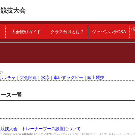
競技大会
大会観戦ガイド
クラス分けとは？
ジャパンパラQ&A
示
ボッチャ
｜
大会関連
｜
水泳
｜
車いすラグビー
｜
陸上競技
ニュース一覧
陸上競技大会 トレーナーブース設置について