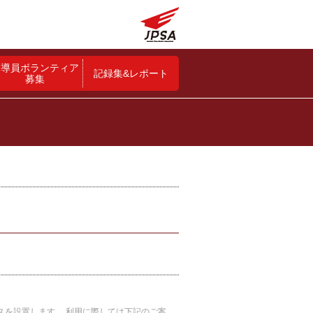
指導員ボランティア
記録集&レポート
募集
5月16・17日に開催される「World Para Athletics公認 2026 ジャパンパラ陸上競技大会」にて トレーナーブースを設置します。 利用に際しては下記のご案内をご確認ください。 WPA公認 2026ジャパンパラ陸上競技大会トレーナーブースについて.pdf