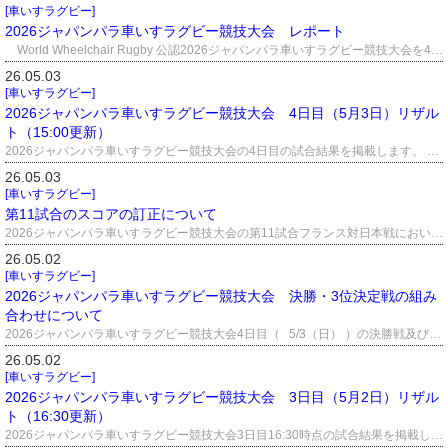
[車いすラグビー]
2026ジャパンパラ車いすラグビー競技大会 レポート
World Wheelchair Rugby 公認2026ジャパンパラ車いすラグビー競技大会を4月30日から5月3日の4日間、千葉ポートアリーナにおいて開催した。日本はパリ2024パラリンピック競技大会において金メダルを獲得し、世界ランキングでも1位を維持している（2025年12月時点）。そして今大会には同ランキング3位のアメリカ、5位フランス、6位カナダと世界的な強豪チームが集結し、4か国で熱戦を繰り広げた。 各国ともに新戦力の抜擢と育成を狙い、様々なチーム編成で今大会に臨んだが、日本も期待の女子プレーヤーである西村柚菜をメンバーに加えるなど新たな戦い方を模索していた。 大会では4か国による総当たり戦を2回行い、最終日にその1位と2位による決勝戦、3位と4位による3位決定戦で最終順位を決定した。 会場となった千葉ポートアリーナ 開幕戦では日本とフランスが対戦。序盤は競った展開が続いたが、試合が進むにつれて日本がリードを広げていき、最終的には14点差の57-43で日本が勝利して安定した強さを見せた。その後も日本は危なげない試合運びでアメリカやカナダにも勝利を重ねて、総当たり戦を6連勝で決勝進出を決めた。日本に次ぐ勝ち星を挙げたのはアメリカで、主力ハイポインターが今大会不在の中でもチームの層の厚さを見せてフランスとカナダを下して2位で総当たり戦を終えた。 日本とアメリカの決勝戦では、日本が前半から27対21とリードを奪うものの、後半アメリカの守備が光り、日本との点差を詰めることに成功した。それでも日本はメンバーを入れ替えながら池透暢や橋本勝也らの活躍で勢いを取り戻して、47対38でアメリカに勝利して今大会の優勝を飾った。 躍動感あるプレーで観客を沸かせた橋本勝也 パスの巧さが光った池透暢 西村柚菜は高い走力で攻守に持ち味を出していた アメリカの主力としてプレーしている女子選手のサラ・アダム 多彩なプレーを見せたカナダのオースティン・マックレラン 3位決定戦で今大会初勝利を挙げて喜ぶフランス 国際大会ならではの激しいプレーを各チームが見せてくれた
26.05.03
[車いすラグビー]
2026ジャパンパラ車いすラグビー競技大会 4日目（5月3日）リザル
ト（15:00更新）
2026ジャパンパラ車いすラグビー競技大会の4日目の試合結果を掲載します。 2026JPWRリザルト 4日目（5月3日）リザルト.pdf
26.05.03
[車いすラグビー]
第11試合のスコアの訂正について
2026ジャパンパラ車いすラグビー競技大会の第11試合フランス対日本戦において、 スコアに誤りがございました。 誠に申し訳ございません。 お詫びして以下の通り訂正させていただきます。 2026JPWRリザルト 3日目（5月2日）リザルト（0503_0830現在）.pdf 誤）フランス 34点 対 日本 50点 正）フランス 34点 対 日本 55点
26.05.02
[車いすラグビー]
2026ジャパンパラ車いすラグビー競技大会 決勝・3位決定戦の組み
合わせについて
2026ジャパンパラ車いすラグビー競技大会4日目（ 5/3（日） ）の決勝戦及び3位決定戦の組み合わせについてお知らせします。 20260503_対戦カード_match-up card.pdf
26.05.02
[車いすラグビー]
2026ジャパンパラ車いすラグビー競技大会 3日目（5月2日）リザル
ト（16:30更新）
2026ジャパンパラ車いすラグビー競技大会3日目16:30時点の試合結果を掲載します。 ※こちらの結果については、5月3日の「第11試合のスコアの訂正について」のニュースをご参照ください。