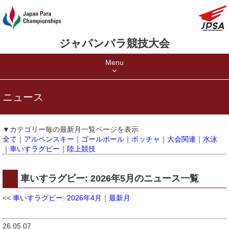
ジャパンパラ競技大会
Menu
ニュース
▼カテゴリー毎の最新月一覧ページを表示
全て
｜
アルペンスキー
｜
ゴールボール
｜
ボッチャ
｜
大会関連
｜
水泳
｜
車いすラグビー
｜
陸上競技
車いすラグビー: 2026年5月のニュース一覧
<<
車いすラグビー: 2026年4月
｜
最新月
26.05.07