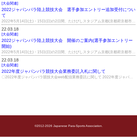
[大会関連]
2022ジャパンパラ陸上競技大会 選手参加エントリー追加受付につい
て
2022年5月14日(土)・15日(日)の2日間、たけびしスタジアム京都(京都府京都市)において 「2022ジャパンパラ陸上競技大会」の参加申込について、追加受付をいたします。 3月27日まで開催いたしました、「オール陸上競技記録会」にご参加され、 参加標準記録を突破された選手もいられることから、追加受付を設定いたしました。 なお、申込みについてはWEBフォームによる申し込みのみといたします。 申込方法については下記より確認ください。 （１）申込締切日 2022年4月4日（月） （２）申込方法 WEB フォームによるエントリー 下記申込サイト内のWEBフォームエントリーから必要事項を記入の上送信する。 【申込サイト】: https://www.jaaf.net/para/2022/2022jpc/index.html
22.03.18
[大会関連]
2022ジャパンパラ陸上競技大会 開催のご案内(選手参加エントリー
開始)
2022年5月14日(土)・15日(日)の2日間、たけびしスタジアム京都(京都府京都市)において 「2022ジャパンパラ陸上競技大会」を開催いたします。 申込方法につきましては、別添「申込書」、｢誓約書｣に必要事項を記載のうえ、一緒に添えてお申し込み下さい。 （１）申込締切日 2022年3月28日（月）必着（参加決定通知 4 月 15 日頃発送予定) （２）下記のいずれかの方法で申し込むこと ⅰ．WEB フォームによるエントリー 下記申込サイト内のWEBフォームエントリーから必要事項を記入の上送信する。 ⅱ．申込書の送信(Excel ファイル) 下記申込サイトより申込書をダウンロードし、必要事項を記入の上、 以下のアドレスに申込書を添付してメールを送信する。 アドレス： 2022jpc-entry@jaaf.net ※Excelファイルは PDF等に加工せずそのまま送信する。 ⅲ．郵送によるエントリー 下記申込サイトより申込書をダウンロードし、必要事項を記入の上以下の住所まで郵送する。 【申込サイト】: https://www.jaaf.net/para/2022/2022jpc/index.html ■送付先 〒102-0071 東京都千代田区富士見 1-11-12 アーバンコート 1F マット株式会社 2022ジャパンパラ申込係 申込期日は2022年3月28日（月）必着となっておりますので、ご注意ください。 ①2022JP陸上京都【開催要項】.pdf ②2022JP陸上京都【実施種目標準記録】.pdf ③2022JP陸上【誓約書】.docx ④2022JP陸上京都【ガイドランナー変更届】.docx ⑤2022JP陸上京都【欠場届】.docx ⑥2022JP陸上【宿泊及び交通のご案内】.pdf
22.03.18
[大会関連]
2022年度ジャパンパラ競技大会業務委託入札に関して
〇2022年度ジャパンパラ競技大会web配信業務委託に関して 2022年度ジャパラweb配信仕様書.pdf 〇2022ジャパンパラボッチャ競技大会の企画・設営・運営業務委託に関して 2022ジャパラボッチャ仕様書.pdf
©2012-
2026 Japanese Para-Sports Association.