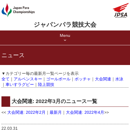
ジャパンパラ競技大会
Menu
ニュース
▼カテゴリー毎の最新月一覧ページを表示
全て
｜
アルペンスキー
｜
ゴールボール
｜
ボッチャ
｜
大会関連
｜
水泳
｜
車いすラグビー
｜
陸上競技
大会関連: 2022年3月のニュース一覧
<<
大会関連: 2022年2月
｜
最新月
｜
大会関連: 2022年4月
>>
22.03.31