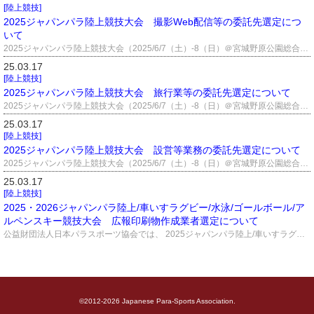
[陸上競技]
2025ジャパンパラ陸上競技大会 撮影Web配信等の委託先選定につ
いて
2025ジャパンパラ陸上競技大会（2025/6/7（土）-8（日）＠宮城野原公園総合運動場弘進ゴム アスリートパーク仙台（仙台市陸上競技場）（宮城県仙台市））を開催したします。 つきましては、同大会に関する撮影Web配信等の委託先選定について、 一般競争入札を行いますので、参加を希望される場合は、以下内容をご参照のうえ、 2025年4月4日(金)17時までに、必要書類をご提出ください。 資料 １．01_2025JPAT_撮影Web配信選定について_更新.pdf （2025/3/26 10:42更新) ２．02_2025JPAT_見積書(撮影Web)_更新xlsx （2025/3/26 10:42更新） ３．03_2025JPAT_大会受託実績一覧(撮影Web).xlsx
25.03.17
[陸上競技]
2025ジャパンパラ陸上競技大会 旅行業等の委託先選定について
2025ジャパンパラ陸上競技大会（2025/6/7（土）-8（日）＠宮城野原公園総合運動場弘進ゴム アスリートパーク仙台（仙台市陸上競技場）（宮城県仙台市））を開催したします。 つきましては、同大会に関する旅行業等の委託先選定について、 一般競争入札を行いますので、参加を希望される場合は、以下内容をご参照のうえ、 2025年4月4日(金)17時までに、必要書類をご提出ください。 資料 １．01_JPAT_旅行業関係入札書類_20250317.pdf ２．02_JPAT_見積書（旅行）.xlsx ３．03_JPAT_大会受託実績一覧表（旅行）.xlsx ４．04_JPAT_旅行入札_質問及び回答_20250325.pdf
25.03.17
[陸上競技]
2025ジャパンパラ陸上競技大会 設営等業務の委託先選定について
2025ジャパンパラ陸上競技大会（2025/6/7（土）-8（日）＠宮城野原公園総合運動場弘進ゴム アスリートパーク仙台（仙台市陸上競技場）を開催いたします。 つきましては、同大会に関して設営等業務の委託先選定について、 一般競争入札を行いますので、参加を希望される場合は、以下内容をご参照のうえ、 2025年4月4日(金)17時までに、必要書類をご提出ください。 資料 １．01_JPAT_設営関係入札書類_20250317.pdf ２．02_JPAT_見積書（設営）.xlsx ３．03_JPAT_大会受託実績一覧表（設営）.xlsx
25.03.17
[陸上競技]
2025・2026ジャパンパラ陸上/車いすラグビー/水泳/ゴールボール/ア
ルペンスキー競技大会 広報印刷物作成業者選定について
公益財団法人日本パラスポーツ協会では、 2025ジャパンパラ陸上/車いすラグビー/水泳/ゴールボール/2026アルペンスキー競技大会における 広報印刷物作成業務全般に係る業者を選定するため、 一般競争入札を実施いたします。 入札への参加を希望される場合は、以下内容をご参照のうえ、 2025年4月4日(金)17時までに、必要書類をご提出ください。 【資料】 01_JPAT_WR_SW_WR_AS_広報物作成業者選定について_.pdf 02_JPAT_WR_SW_GB_AS_広報印刷物作成見積書.xlsx 03_JPAT_WR_SW_GB_AS_受託実績一覧.xlsx 04_JPAT_WR_SW_GB_AS_質問事項に対する回答について.pdf （2025/3/24 10:02 更新）
©2012-
2026 Japanese Para-Sports Association.