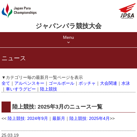
ジャパンパラ競技大会
Menu
ニュース
▼カテゴリー毎の最新月一覧ページを表示
全て
｜
アルペンスキー
｜
ゴールボール
｜
ボッチャ
｜
大会関連
｜
水泳
｜
車いすラグビー
｜
陸上競技
陸上競技: 2025年3月のニュース一覧
<<
陸上競技: 2024年9月
｜
最新月
｜
陸上競技: 2025年4月
>>
25.03.19