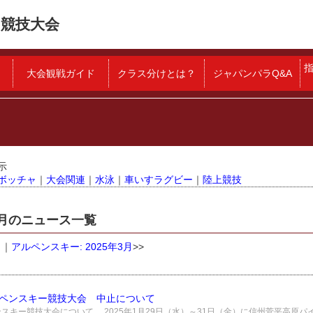
競技大会
大会観戦ガイド
クラス分けとは？
ジャパンパラQ&A
示
ボッチャ
｜
大会関連
｜
水泳
｜
車いすラグビー
｜
陸上競技
12月のニュース一覧
月
｜
アルペンスキー: 2025年3月
>>
ルペンスキー競技大会 中止について