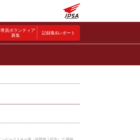
指導員ボランティア
記録集&レポート
募集
2025ジャパンパラアルペンスキー競技大会について、 2025年1月29日（水）～31日（金）に信州菅平高原パインピークスキー場（長野県上田市）で 開催を計画していましたが、下記理由の通りNFとも相談した結果、誠に残念ながら実施しないこととなりました。 ＜キャンセル理由＞ FIS（国際スキー連盟、IF）世界選手権（スロベニア開催）の日程変更のため。