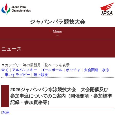
ジャパンパラ競技大会
Menu
ニュース
▼カテゴリー毎の最新月一覧ページを表示
全て
｜
アルペンスキー
｜
ゴールボール
｜
ボッチャ
｜
大会関連
｜
水泳
｜
車いすラグビー
｜
陸上競技
2026ジャパンパラ水泳競技大会 大会開催及び
参加申込についてのご案内（開催要項・参加標準
記録・参加資格等）
[
水泳
]