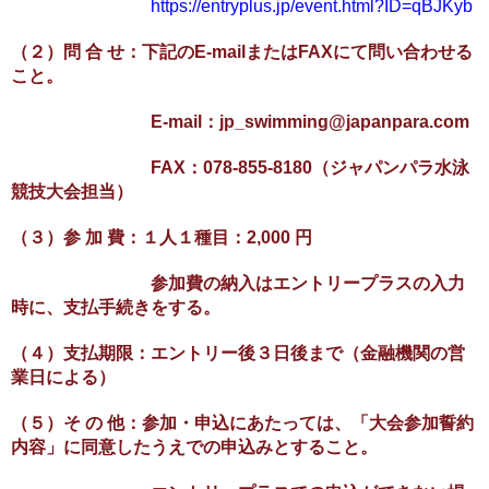
https://entryplus.jp/event.html?ID=qBJKyb
（２）問 合 せ：下記のE-mailまたはFAXにて問い合わせる
こと。
E-mail：jp_swimming@japanpara.com
FAX：078-855-8180（ジャパンパラ水泳
競技大会担当）
（３）参 加 費：１人１種目：2,000 円
参加費の納入はエントリープラスの入力
時に、支払手続きをする。
（４）支払期限：エントリー後３日後まで（金融機関の営
業日による）
（５）そ の 他：参加・申込にあたっては、「大会参加誓約
内容」に同意したうえでの申込みとすること。