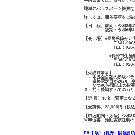
地域のパラスポーツ振興な
詳しくは、開催要項をご確
【日 程】前期：令和8年7
後期：令和8年11月4
【会 場】●長野県障がい
〒381-0008 
TEL：026-295
●長野市生涯学習
〒380-0834 長野県
TEL：026-233
【受講対象者】
１）本協会公認の初級パラ
資格認定日が2024（令
かつ80時間以上の指導
２）前・後期すべてのカリ
【定 員】40名（変更にな
【受講料】26,000円（
【申込期間・方法】令和8年
※申込書、活動実績証明の
R8 中級1（長野）開催要項.