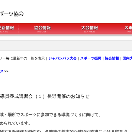
リー毎に最新年の一覧を表示｜
ジャパンパラ大会
｜
スポーツ振興
｜
協会情報
｜
国内
ス
>>
導員養成講習会（１）長野開催のお知らせ
域・場所でスポーツに参加できる環境づくりに向けて、
められています。
関する医学的な特性や、各競技の基本的な技術や指導における留意点、