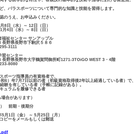
ど、パラスポーツについて専門的な知識と技能を習得します。
認のうえ、お申込みください。
月8日（水）～ 12日（日）
日（水）～ 8日（日）
者福祉センター サンアップル
長野県長野市下駒沢５８６
-3111
センター
長野市大字鶴賀問御所町1271-3TOiGO WEST 3・4階
-8080
スポーツ指導員の有資格者で、
和6）年7月7日以前の者（初級資格取得後2年以上経過している者）で
経験を有している者（手帳に記録がある）。
キュラムを履修できる者
る場合があります）
税込） 前期・後期分
5月1日（金） ～ 5月25日（月）
コピーをメールもしくは郵送
pdf