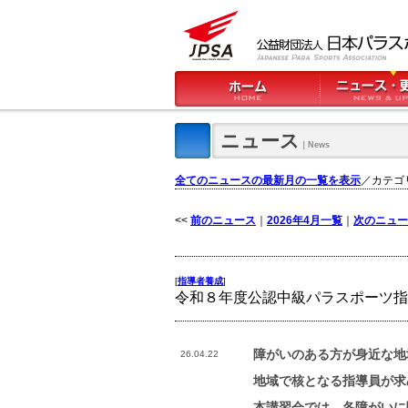
ニュース
｜News
全てのニュースの最新月の一覧を表示
／カテゴ
<<
前のニュース
｜
2026年4月一覧
｜
次のニュー
[
指導者養成
]
令和８年度公認中級パラスポーツ指
障がいのある方が身近な地
26.04.22
地域で核となる指導員が求
本講習会では、各障がいに