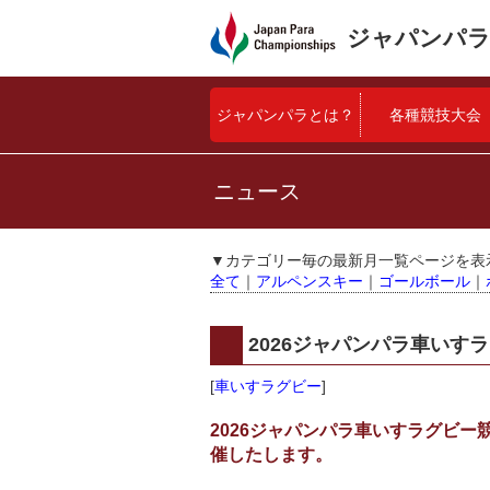
ジャパンパラ
ジャパンパラとは？
各種競技大会
ニュース
▼カテゴリー毎の最新月一覧ページを表
全て
｜
アルペンスキー
｜
ゴールボール
｜
2026ジャパンパラ車い
[
車いすラグビー
]
2026ジャパンパラ車いすラグビー競
催したします。