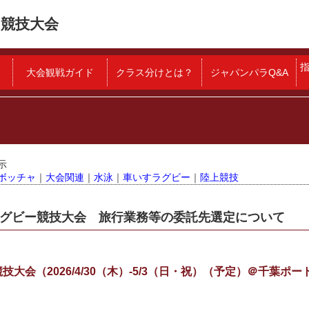
競技大会
大会観戦ガイド
クラス分けとは？
ジャパンパラQ&A
示
ボッチャ
｜
大会関連
｜
水泳
｜
車いすラグビー
｜
陸上競技
すラグビー競技大会 旅行業務等の委託先選定について
技大会（2026/4/30（木）-5/3（日・祝）（予定）＠千葉