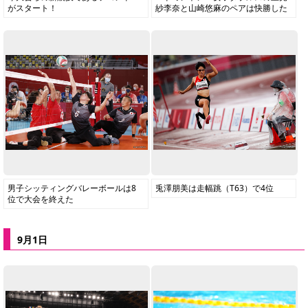
がスタート！
紗李奈と山崎悠麻のペアは快勝した
男子シッティングバレーボールは8
兎澤朋美は走幅跳（T63）で4位
位で大会を終えた
9月1日