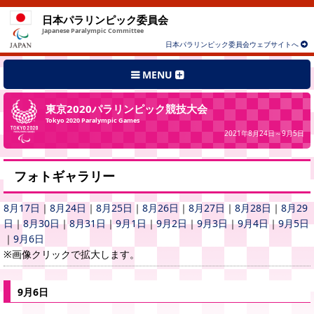
日本パラリンピック委員会
Japanese Paralympic Committee
日本パラリンピック委員会ウェブサイトへ
MENU
東京2020パラリンピック競技大会
Tokyo 2020 Paralympic Games
2021年8月24日～9月5日
フォトギャラリー
8月17日
｜
8月24日
｜
8月25日
｜
8月26日
｜
8月27日
｜
8月28日
｜
8月29
日
｜
8月30日
｜
8月31日
｜
9月1日
｜
9月2日
｜
9月3日
｜
9月4日
｜
9月5日
｜
9月6日
※画像クリックで拡大します。
9月6日