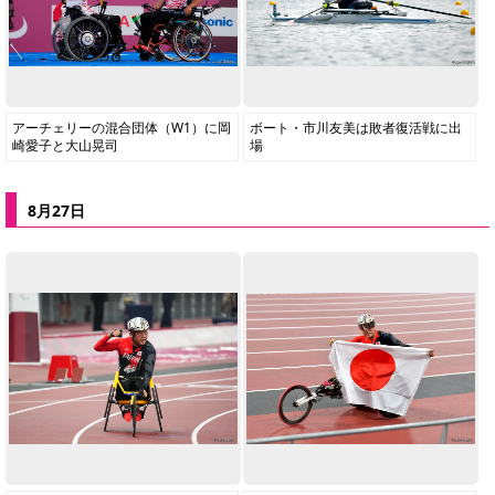
アーチェリーの混合団体（W1）に岡
ボート・市川友美は敗者復活戦に出
崎愛子と大山晃司
場
8月27日