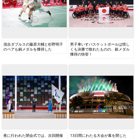
混合ダブルスの藤原大輔と杉野明子
男子車いすバスケットボールは惜し
のペアも銅メダルを獲得した
くも決勝で敗れたものの、銀メダル
獲得の快挙！
夜に行われた閉会式では、次回開催
13日間にわたる大会が幕を閉じた