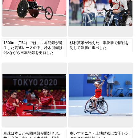
1500m（T54）では、世界記録が誕
杉村英孝が咆えた！準決勝で接戦を
生した高速レースの中、鈴木朋樹は
制して決勝に進出した
9位ながら日本記録を更新した
卓球は本日から団体戦が開始され、
車いすテニス・上地結衣は女子シン