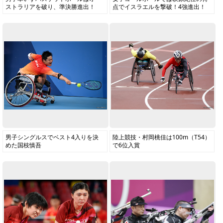
ストラリアを破り、準決勝進出！
点でイスラエルを撃破！4強進出！
男子シングルスでベスト4入りを決
陸上競技・村岡桃佳は100m（T54）
めた国枝慎吾
で6位入賞