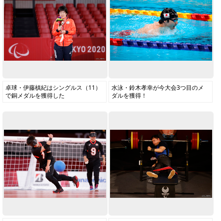
卓球・伊藤槙紀はシングルス（11）
水泳・鈴木孝幸が今大会3つ目のメ
で銅メダルを獲得した
ダルを獲得！