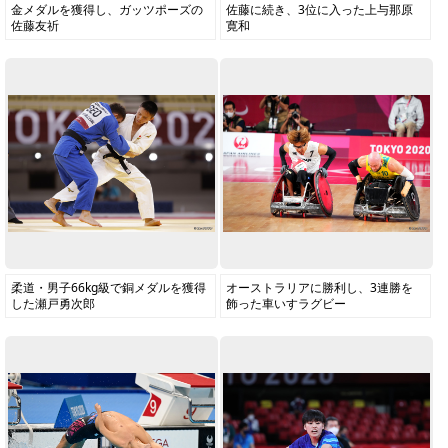
金メダルを獲得し、ガッツポーズの
佐藤に続き、3位に入った上与那原
佐藤友祈
寛和
柔道・男子66kg級で銅メダルを獲得
オーストラリアに勝利し、3連勝を
した瀬戸勇次郎
飾った車いすラグビー