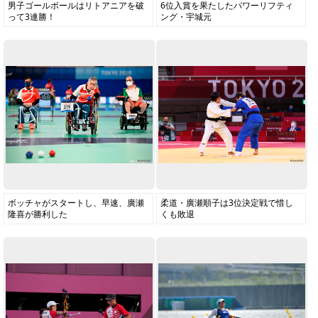
男子ゴールボールはリトアニアを破
6位入賞を果たしたパワーリフティ
って3連勝！
ング・宇城元
ボッチャがスタートし、早速、廣瀬
柔道・廣瀬順子は3位決定戦で惜し
隆喜が勝利した
くも敗退