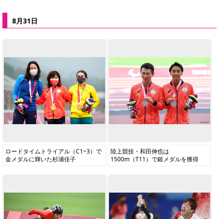
8月31日
ロードタイムトライアル（C1~3）で
陸上競技・和田伸也は
金メダルに輝いた杉浦佳子
1500m（T11）で銀メダルを獲得