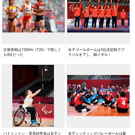
古屋杏樹は1500m（T20）で惜しく
女子ゴールボールは3位決定戦でブ
も4位だった
ラジルを下し、銅メダル！
バドミントン・里見紗李奈は女子シ
女子シッティングバレーボールは最