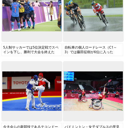
5人制サッカーでは5位決定戦でスペ
自転車の個人ロードレース（C1～
インを下し、勝利で大会を終えた
3）では藤田征樹が6位に入った
今大会らの新競技であるテコンドー
バドミントン・女子ダブルスの里見