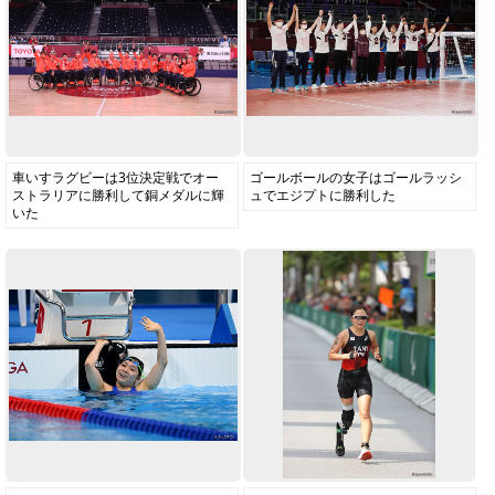
車いすラグビーは3位決定戦でオー
ゴールボールの女子はゴールラッシ
ストラリアに勝利して銅メダルに輝
ュでエジプトに勝利した
いた