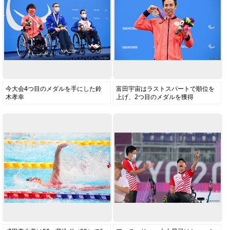
今大会4つ目のメダルを手にした鈴
富田宇宙はラストスパートで順位を
木孝幸
上げ、2つ目のメダルを獲得