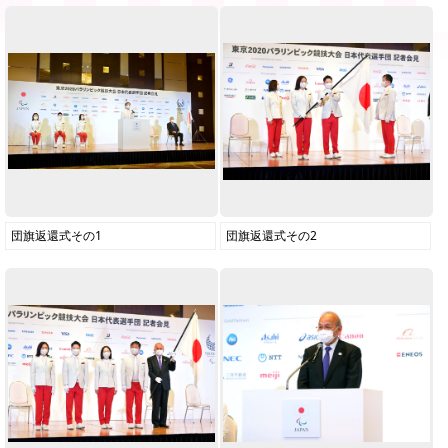
団旗返還式その1
団旗返還式その2