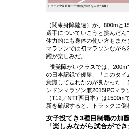
トラック中長距離で圧倒的な強さをみせた樋口
（関東身障陸連）が、800mと1
選手についていこうと挑んだん
体力的にも身体の使い方もまだ
マラソンでは初マラソンながら
躍が楽しみだ。
視覚障がいクラスでは、200mで
の日本記録で優勝。「このタイ
意識して走れたのが良かった」
ンドンマラソン兼2015IPCマ
（T12／NTT西日本）は150
新を確認すると、トラックに倒
女子投てき3種目制覇の加
「楽しみながら試合ができ