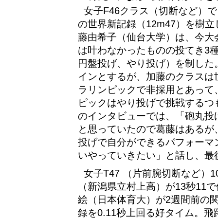
女子F46クラス（切断など）
の世界新記録（12m47）を樹
藤由希子（仙台大学）は、今大
は叶わなかったものの投てき3
円盤投げ、やり投げ）を制した
インとするが、加藤のクラスは
ラリンピックで非採用とあって
ピックはやり投げで挑戦するつ
のインタビューでは、「砲丸投
と思っていたので葛藤はあるが
投げで自分ができるパフォーマ
いやっていきたい」と話し、最
女子T47 （片前腕切断など）
（新潟県立村上高）が13秒11
絵（日本体育大）が2週間前の
録を0.11秒上回る好タイム。