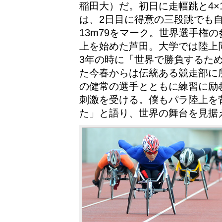
稲田大）だ。初日に走幅跳と4×
は、2日目に得意の三段跳でも自
13m79をマーク。世界選手権
上を始めた芦田。大学では陸上同
3年の時に「世界で勝負するた
た今春からは伝統ある競走部に
の健常の選手とともに練習に励
刺激を受ける。僕もパラ陸上を
た」と語り、世界の舞台を見据