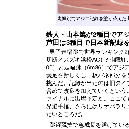
走幅跳でアジア記録を塗り替えた山
鉄人・山本篤が2種目でア
芦田は3種目で日本新記録
男子走幅跳で世界ランキング2
切断／スズキ浜松AC）が躍動し
00）と走幅跳（6m36）でア
義足を新しくし、板バネ部分を
挑んだ。記録が出たのは旧タイ
含めて改良を加えていくという。
ァイナルに出場予定だ。ここでも
界選手権、さらにはリオパラリ
たいところだ。
跳躍競技で急成長を遂げている