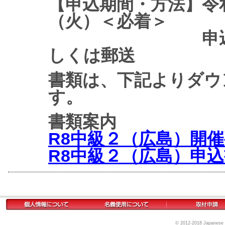
【申込期間・方法】令和
（火）＜必着＞
申込書、認定
しくは郵送
書類は、下記よりダウ
す。
書類案内
R8中級２（広島）開催要
R8中級２（広島）申込書.
© 2012-2018 Japanese Pa