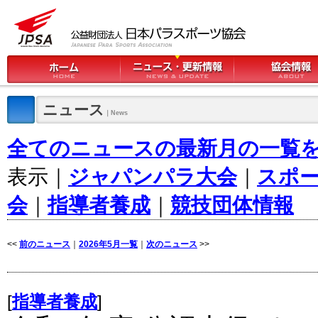
ニュース
｜News
全てのニュースの最新月の一覧
表示｜
ジャパンパラ大会
｜
スポ
会
｜
指導者養成
｜
競技団体情報
<<
前のニュース
｜
2026年5月一覧
｜
次のニュース
>>
[
指導者養成
]