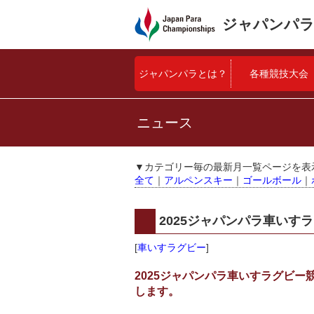
ジャパンパラ
ジャパンパラとは？
各種競技大会
ニュース
▼カテゴリー毎の最新月一覧ページを表
全て
｜
アルペンスキー
｜
ゴールボール
｜
2025ジャパンパラ車いす
[
車いすラグビー
]
2025ジャパンパラ車いすラグビー競
します。