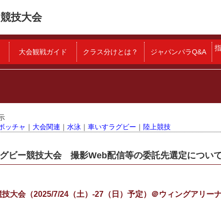
競技大会
大会観戦ガイド
クラス分けとは？
ジャパンパラQ&A
示
ボッチャ
｜
大会関連
｜
水泳
｜
車いすラグビー
｜
陸上競技
ラグビー競技大会 撮影Web配信等の委託先選定につい
技大会（2025/7/24（土）-27（日）予定）＠ウィングア