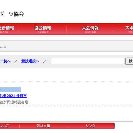
ndar
一覧へ
／
競技選択へ
／
ン
 2021 廿日市
市役所周辺特設会場